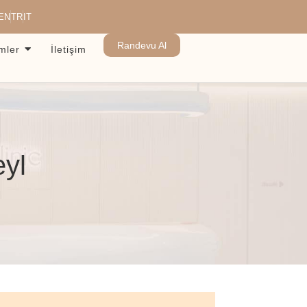
EN
TR
IT
Randevu Al
emler
İletişim
eyl