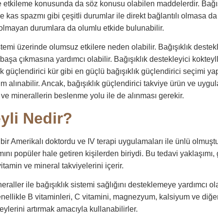
 etkileme konusunda da söz konusu olabilen maddelerdir. Bağışı
kas spazmı gibi çeşitli durumlar ile direkt bağlantılı olmasa da 
sı olmayan durumlara da olumlu etkide bulunabilir.
stemi üzerinde olumsuz etkilere neden olabilir. Bağışıklık destekl
aşa çıkmasına yardımcı olabilir. Bağışıklık destekleyici kokteyll
klık güçlendirici kür gibi en güçlü bağışıklık güçlendirici seçimi ya
alınabilir. Ancak, bağışıklık güçlendirici takviye ürün ve uygu
ve minerallerin beslenme yolu ile de alınması gerekir.
yli Nedir?
 bir Amerikalı doktordu ve IV terapi uygulamaları ile ünlü olmuşt
mını popüler hale getiren kişilerden biriydi. Bu tedavi yaklaşımı
itamin ve mineral takviyelerini içerir.
neraller ile bağışıklık sistemi sağlığını desteklemeye yardımcı ol
genellikle B vitaminleri, C vitamini, magnezyum, kalsiyum ve diğer 
ylerini artırmak amacıyla kullanabilirler.