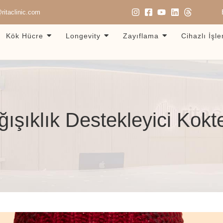
ritaclinic.com
Kök Hücre
Longevity
Zayıflama
Cihazlı İşl
ışıklık Destekleyici Kokt