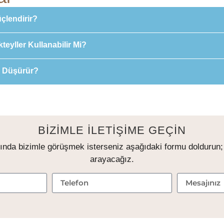
üçlendirir?
kteyller Kullanabilir Mi?
ğı Düşürür?
BİZİMLE İLETİŞİME GEÇİN
ında bizimle görüşmek isterseniz aşağıdaki formu doldurun; s
arayacağız.