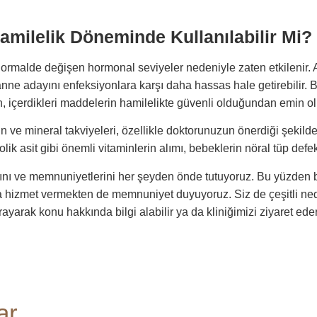
Hamilelik Döneminde Kullanılabilir Mi?
 normalde değişen hormonal seviyeler nedeniyle zaten etkilenir. A
 anne adayını enfeksiyonlara karşı daha hassas hale getirebilir. 
ken, içerdikleri maddelerin hamilelikte güvenli olduğundan emin ol
in ve mineral takviyeleri, özellikle doktorunuzun önerdiği şekild
folik asit gibi önemli vitaminlerin alımı, bebeklerin nöral tüp def
ığını ve memnuniyetlerini her şeyden önde tutuyoruz. Bu yüzden 
za hizmet vermekten de memnuniyet duyuyoruz. Siz de çeşitli ned
rayarak konu hakkında bilgi alabilir ya da kliniğimizi ziyaret e
ar