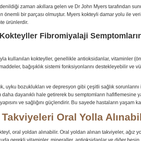
yl denildiği zaman akıllara gelen ve Dr John Myers tarafından sun
önemli bir parçası olmuştur. Myers kokteyli damar yolu ile verili
te ürünlerdir.
i Kokteyller Fibromiyalaji Semptomlar
a kullanılan kokteyller, genellikle antioksidanlar, vitaminler (ö
 maddeler, bağışıklık sistemi fonksiyonlarını destekleyebilir ve v
, uyku bozuklukları ve depresyon gibi çeşitli sağlık sorunlarını i
 daha dayanıklı hale getirerek bu semptomların hafiflemesine yard
r yapısını ve sağlığını güçlendirir. Bu sayede hastaların yaşam ka
Takviyeleri Oral Yolla Alınabi
teyl, oral yoldan alınabilir. Oral yoldan alınan takviyeler, ağız y
vücuda gerekli vitaminler, mineraller, antioksidanlar ve diğer be