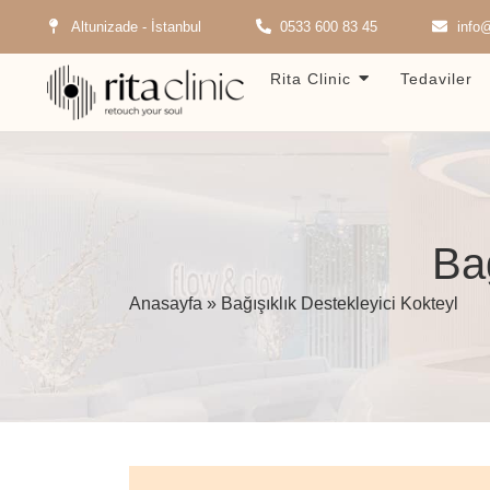
Altunizade - İstanbul
0533 600 83 45
info@
Rita Clinic
Tedaviler
Bağ
Anasayfa
»
Bağışıklık Destekleyici Kokteyl