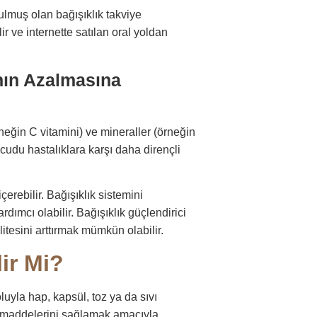
ulmuş olan bağışıklık takviye
r ve internette satılan oral yoldan
ının Azalmasına
rneğin C vitamini) ve mineraller (örneğin
ücudu hastalıklara karşı daha dirençli
çerebilir. Bağışıklık sistemini
ımcı olabilir. Bağışıklık güçlendirici
litesini arttırmak mümkün olabilir.
lir Mi?
oluyla hap, kapsül, toz ya da sıvı
sin maddelerini sağlamak amacıyla