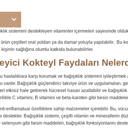
şıklık sistemini destekleyen vitaminler içermeleri sayesinde olduk
 ürün çeşitleri oral yoldan ya da damar yoluyla yapılabilir. Bu ko
kişinin sağlığına olumlu katkıda bulunabilirler.
eyici Kokteyl Faydaları Neler
du hastalıklara karşı korumak ve bağışıklık sistemini iyileştirmek
dası vardır. Bağışıklık güçlendirici takviye ürün ve uygulamaları,
lleri etkisiz hale getirerek hücresel hasarı azaltabilir ve bağışık
ellikle C vitamini, B vitamini ve beta-karoten gibi besin maddeler
 anti-enflamatuar özelliklere sahip malzemeler içerebilir. Bu, vüc
 destekler. Bağışıklık sistemi, çeşitli vitamin ve minerallerin d
ve selenyum gibi besin maddeleri, bağışıklık fonksiyonlarını dest